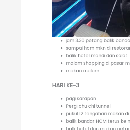
jam 3.30 petang balik banda
sampai hcm mkn di restoran
balik hotel mandi dan solat
malam shopping di pasar 
makan malam
HARI KE-3
pagi sarapan
Pergi chu chi tunnel
pukul 12 tengahari makan di
balik bandar HCM terus ke 
balk hotel dan makan peta