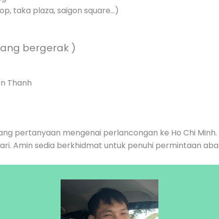
op, taka plaza, saigon square…)
nang bergerak )
Ben Thanh
ng pertanyaan mengenai perlancongan ke Ho Chi Minh. Bo
hari. Amin sedia berkhidmat untuk penuhi permintaan ab